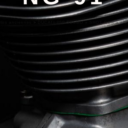
tos anciennes
>
DUCATI 250 DESMO « SHOT GUN »
>
F