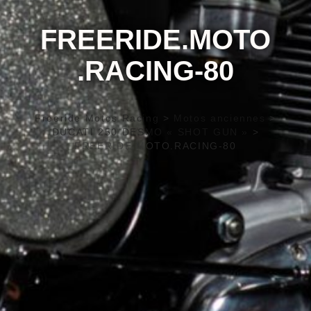
FREERIDE.MOTO
.RACING-80
Freeride Motos Racing
>
Motos anciennes
>
DUCATI 250 DESMO « SHOT GUN »
>
FREERIDE.MOTO.RACING-80