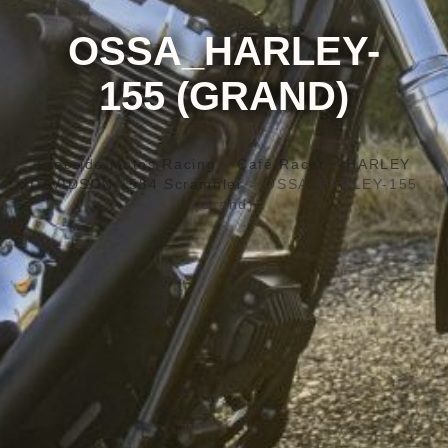
OSSA_HARLEY-
155 (GRAND)
Freeride Motos Racing
>
Café Racer
>
HARLEY
DAVIDSON 1584 Scrambler
>
OSSA_HARLEY-155
(Grand)