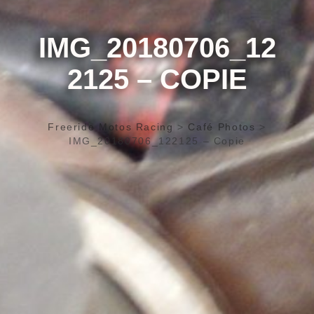
IMG_20180706_12
2125 – COPIE
Freeride Motos Racing
>
Café Photos
>
IMG_20180706_122125 – Copie