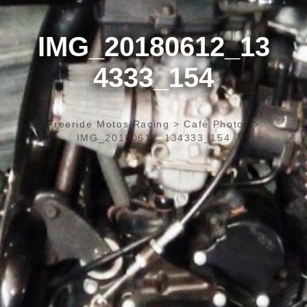
IMG_20180612_13
4333_154
Freeride Motos Racing
>
Café Photos
>
IMG_20180612_134333_154