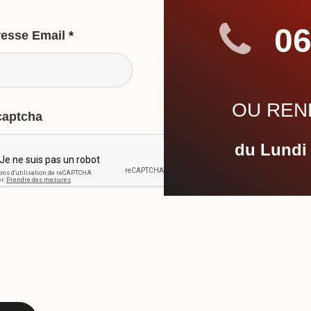
06
esse Email
*
OU REND
captcha
du Lundi