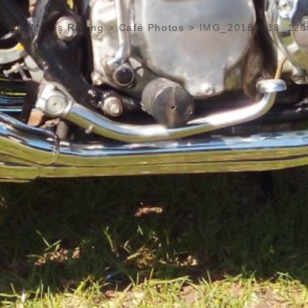
eride Motos Racing
>
Café Photos
>
IMG_20180418_120