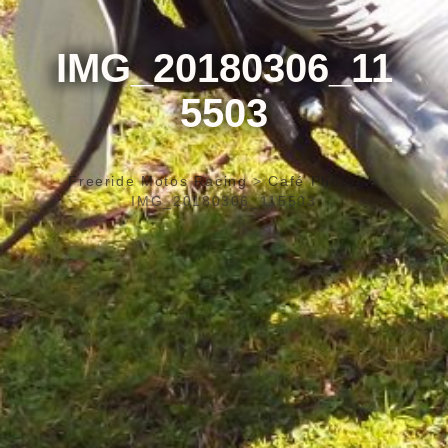
IMG_20180306_11
5503
Freeride Motos Racing
>
Café Photos
>
IMG_20180306_115503