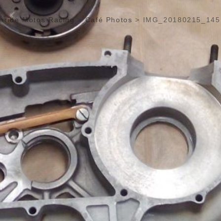
eride Motos Racing
>
Café Photos
>
IMG_20180215_145