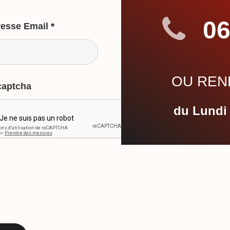
06
esse Email
*
OU REND
captcha
du Lundi