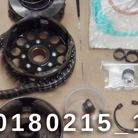
0180215_