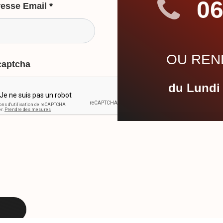
06
esse Email
*
OU REND
captcha
du Lundi