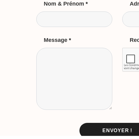
Nom & Prénom
*
Adr
Message
*
Re