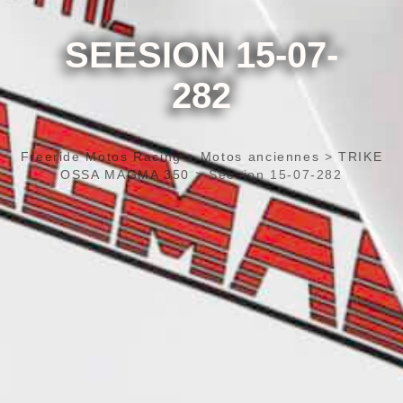
SEESION 15-07-
282
Freeride Motos Racing
>
Motos anciennes
>
TRIKE
OSSA MAGMA 350
>
Seesion 15-07-282