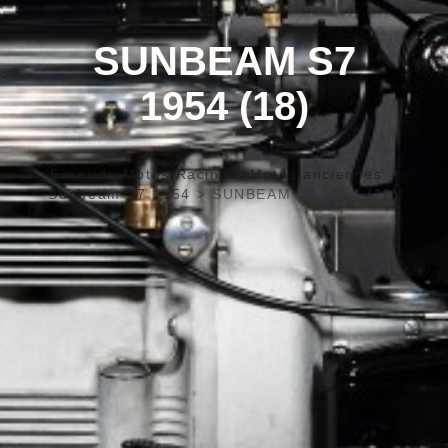
SUNBEAM S7
1954 (18)
Freeride Motos Racing
>
Motos anciennes
>
Sunbeam S7 1954
>
SUNBEAM S7 1954 (18)