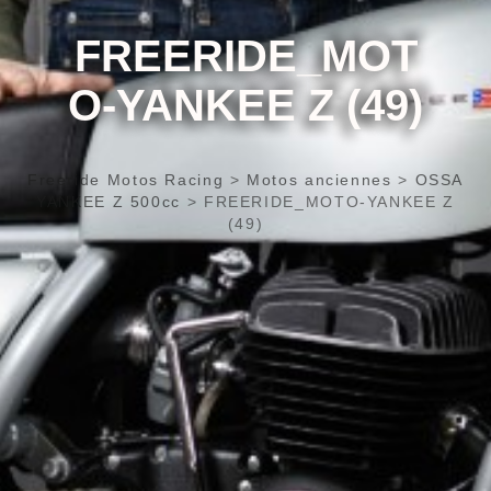
FREERIDE_MOT
O-YANKEE Z (49)
Freeride Motos Racing
>
Motos anciennes
>
OSSA
YANKEE Z 500cc
>
FREERIDE_MOTO-YANKEE Z
(49)