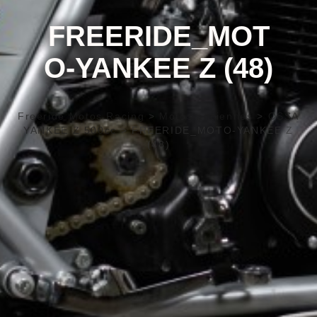
FREERIDE_MOT
O-YANKEE Z (48)
Freeride Motos Racing
>
Motos anciennes
>
OSSA
YANKEE Z 500cc
>
FREERIDE_MOTO-YANKEE Z
(48)