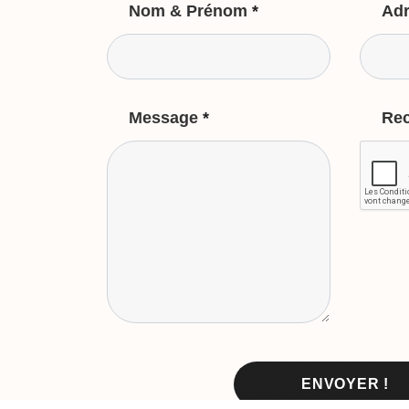
Nom & Prénom
*
Adr
Message
*
Re