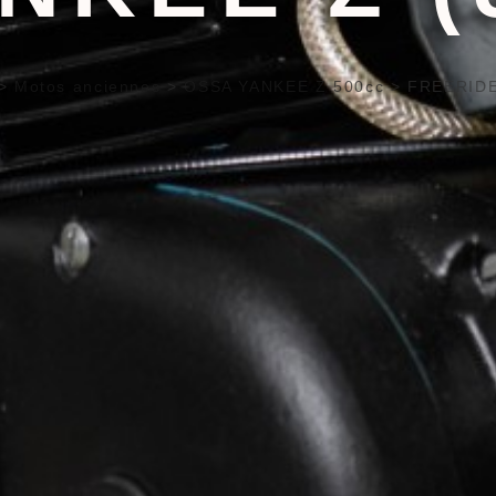
>
Motos anciennes
>
OSSA YANKEE Z 500cc
>
FREERIDE