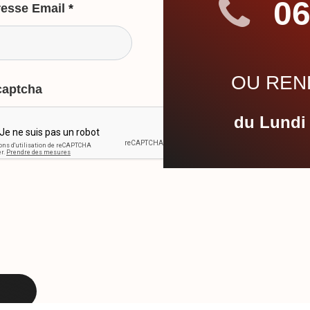
06
esse Email
*
OU REND
captcha
du Lundi