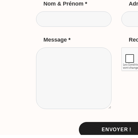
Nom & Prénom
*
Adr
Message
*
Re