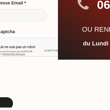
06
esse Email
*
OU REND
captcha
du Lundi