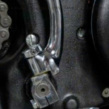
acing
>
Motos anciennes
>
OSSA YANKEE Z 500 1972
>