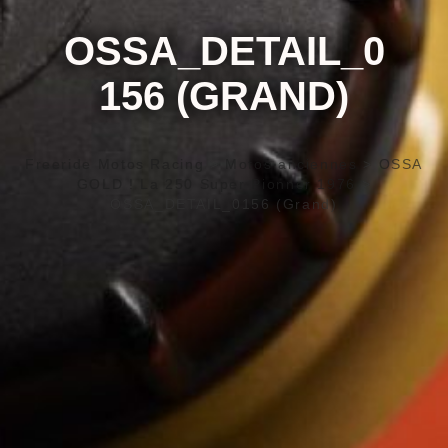
OSSA_DETAIL_0
156 (GRAND)
Freeride Motos Racing
>
Motos anciennes
>
OSSA
GOLD ! La 250 Super Pionner 1976
>
OSSA_DETAIL_0156 (Grand)