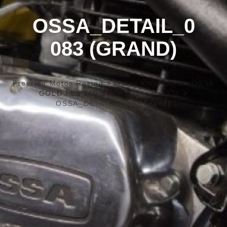
OSSA_DETAIL_0
083 (GRAND)
Freeride Motos Racing
>
Motos anciennes
>
OSSA
GOLD ! La 250 Super Pionner 1976
>
OSSA_DETAIL_0083 (Grand)