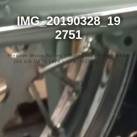
IMG_20190328_19
2751
Freeride Motos Racing
>
Motos anciennes
>
OSSA
250 SIX DAYS 1978
>
IMG_20190328_192751