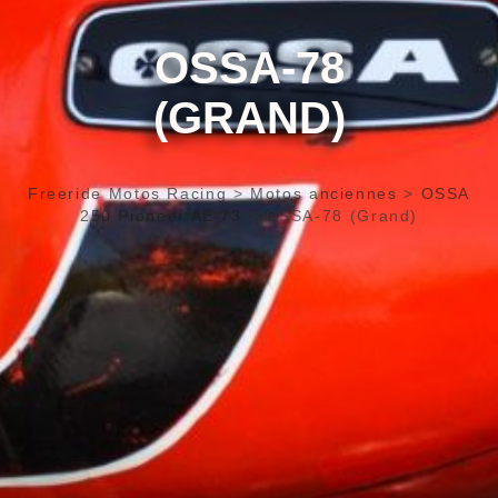
OSSA-78
(GRAND)
Freeride Motos Racing
>
Motos anciennes
>
OSSA
250 Pioneer AE 73
>
OSSA-78 (Grand)