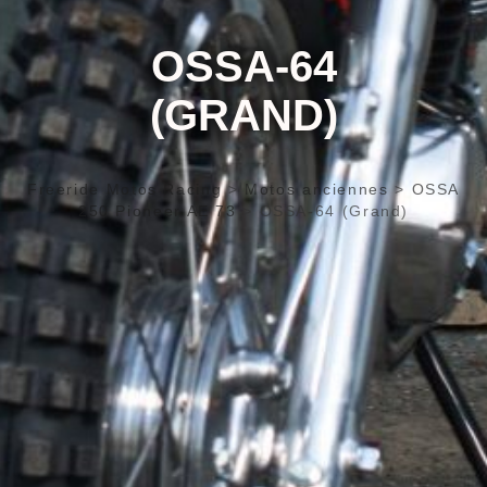
OSSA-64
(GRAND)
Freeride Motos Racing
>
Motos anciennes
>
OSSA
250 Pioneer AE 73
>
OSSA-64 (Grand)