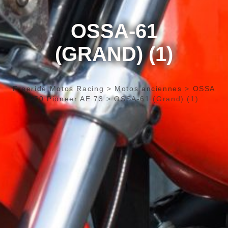
OSSA-61
(GRAND) (1)
Freeride Motos Racing
>
Motos anciennes
>
OSSA
250 Pioneer AE 73
>
OSSA-61 (Grand) (1)