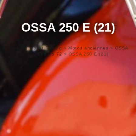
OSSA 250 E (21)
Freeride Motos Racing
>
Motos anciennes
>
OSSA
250 Enduro 72
>
OSSA 250 E (21)