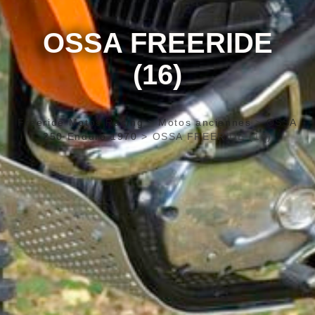
OSSA FREERIDE
(16)
Freeride Motos Racing
>
Motos anciennes
>
OSSA
250 Enduro 1970
>
OSSA FREERIDE (16)