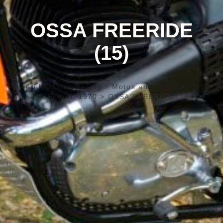
OSSA FREERIDE
(15)
Freeride Motos Racing
>
Motos anciennes
>
OSSA
250 Enduro 1970
>
OSSA FREERIDE (15)