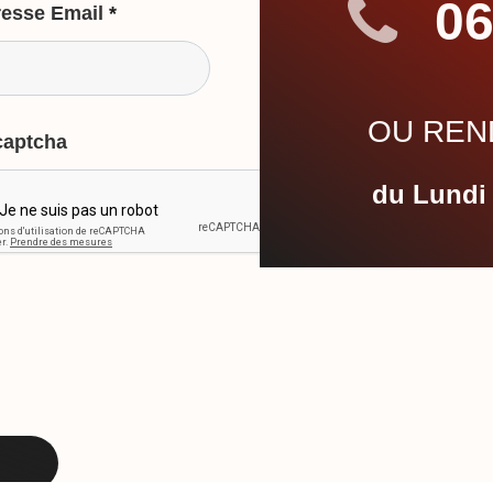
06
esse Email
*
OU REND
captcha
du Lundi