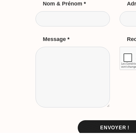
Nom & Prénom
*
Adr
Message
*
Re