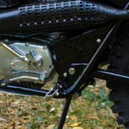
acing
>
Motos anciennes
>
OSSA 250 Enduro 1970
>
OSS