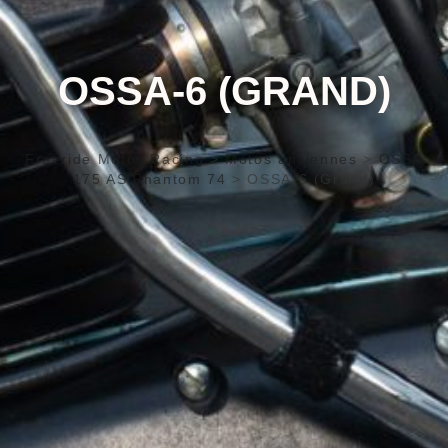
OSSA-6 (GRAND)
Freeride Motos Racing
>
Motos anciennes
>
OSSA
175 AS Phantom 74
>
OSSA-6 (Grand)