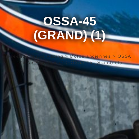
OSSA-45
(GRAND) (1)
Freeride Motos Racing
>
Motos anciennes
>
OSSA
175 AS Phantom 74
>
OSSA-45 (Grand) (1)