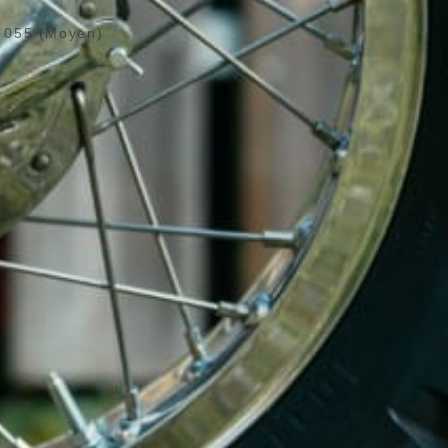
>
055 (Moyen)