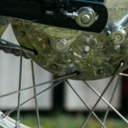
os Racing
>
Motos anciennes
>
OSSA 175 AMERICA 70