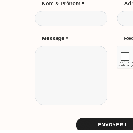
Nom & Prénom
*
Adr
Message
*
Re