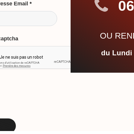
06
esse Email
*
OU REND
captcha
du Lundi