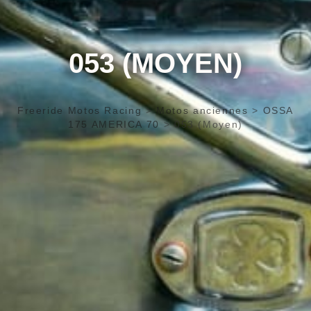
053 (MOYEN)
Freeride Motos Racing
>
Motos anciennes
>
OSSA
175 AMERICA 70
>
053 (Moyen)