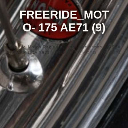
FREERIDE_MOT
O- 175 AE71 (9)
Freeride Motos Racing
>
Motos anciennes
>
OSSA
175 AMERICA 1971
>
FREERIDE_MOTO- 175 AE71
(9)