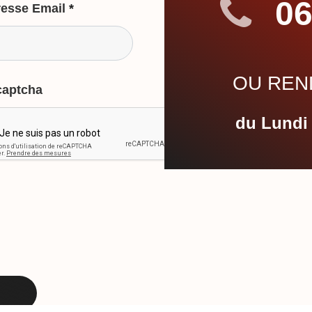
06
esse Email
*
OU REND
captcha
du Lundi