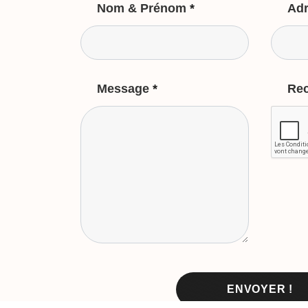
Nom & Prénom
*
Adr
Message
*
Re