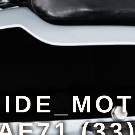
IDE_MOT
AE71 (33