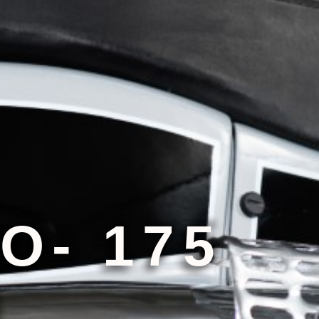
O- 175
)