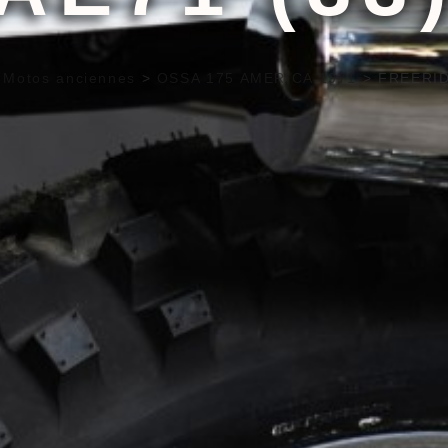
>
Motos anciennes
>
OSSA 175 AMERICA 1971
>
FREERID