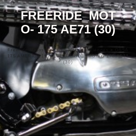
FREERIDE_MOT
O- 175 AE71 (30)
Freeride Motos Racing
>
Motos anciennes
>
OSSA
175 AMERICA 1971
>
FREERIDE_MOTO- 175 AE71
(30)