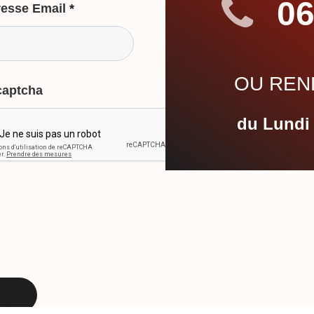
06
esse Email
*
OU REND
captcha
du Lundi