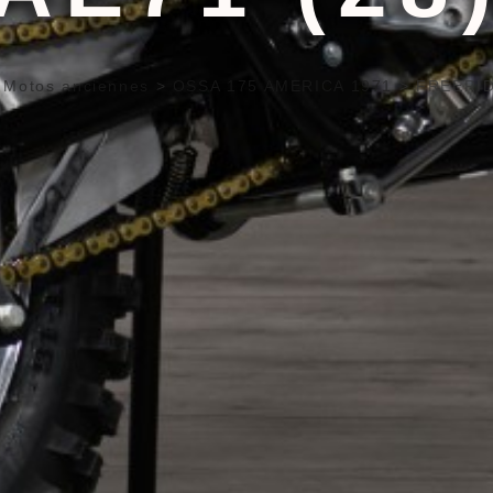
>
Motos anciennes
>
OSSA 175 AMERICA 1971
>
FREERID