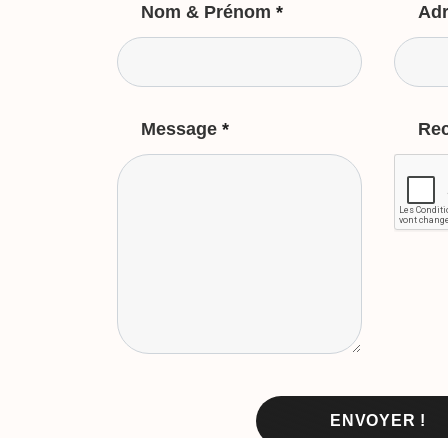
Nom & Prénom
*
Adr
Message
*
Re