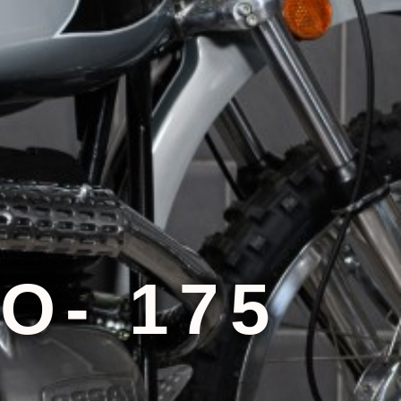
O- 175
)