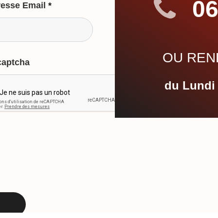
06
esse Email
*
OU REND
captcha
du Lundi