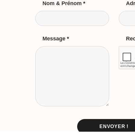
Nom & Prénom
*
Adr
Message
*
Re