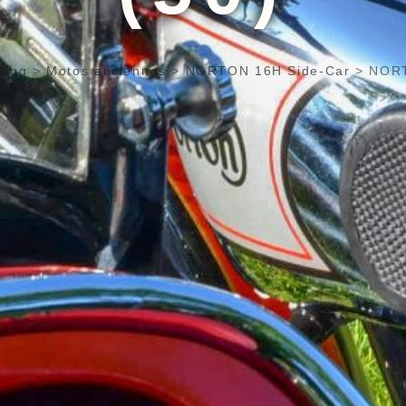
cing
>
Motos anciennes
>
NORTON 16H Side-Car
>
NORT