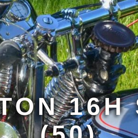
TON 16H 
(50)