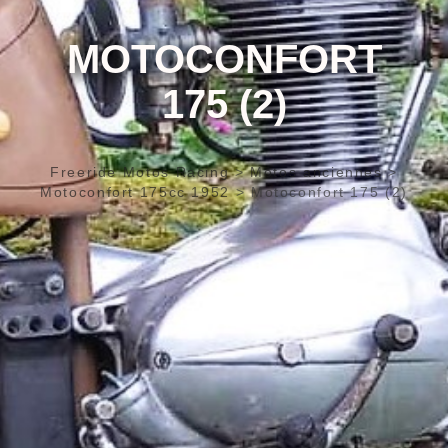
MOTOCONFORT
175 (2)
Freeride Motos Racing
>
Motos anciennes
>
Motoconfort 175cc 1952
>
Motoconfort 175 (2)