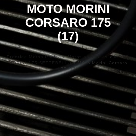
MOTO MORINI
CORSARO 175
(17)
Freeride Motos Racing
>
Motos anciennes
>
MOTO
MORINI 175 SETTEBELLO
>
MOto Morini Corsaro
175 (17)