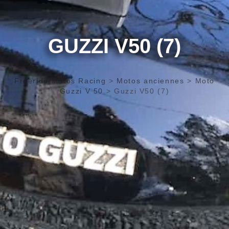
GUZZI V50 (7)
Freeride Motos Racing
>
Motos anciennes
>
Moto
Guzzi V 50
>
Guzzi V50 (7)