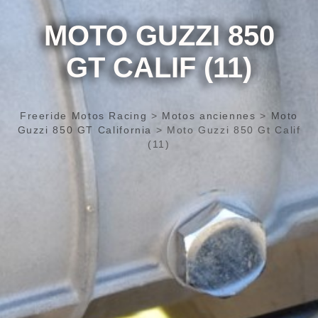
MOTO GUZZI 850
GT CALIF (11)
Freeride Motos Racing
>
Motos anciennes
>
Moto
Guzzi 850 GT California
>
Moto Guzzi 850 Gt Calif
(11)