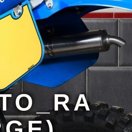
TO_RA
RGE)