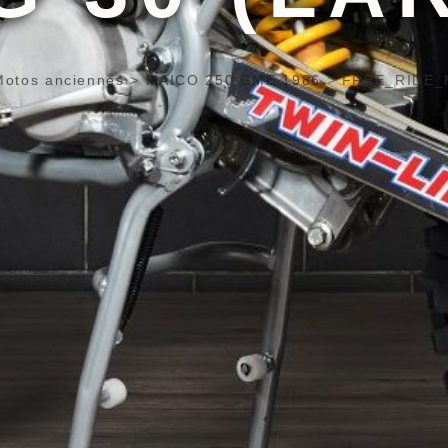
Motos anciennes
>
MAICO 250 GME 1986
>
FREE_RIDE_