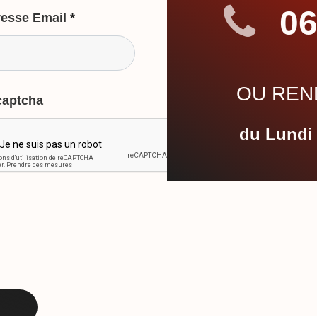
06
esse Email
*
OU REND
captcha
du Lundi