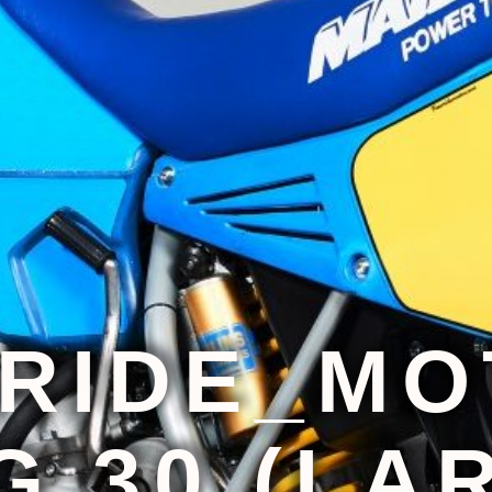
_RIDE_MO
G 30 (LA