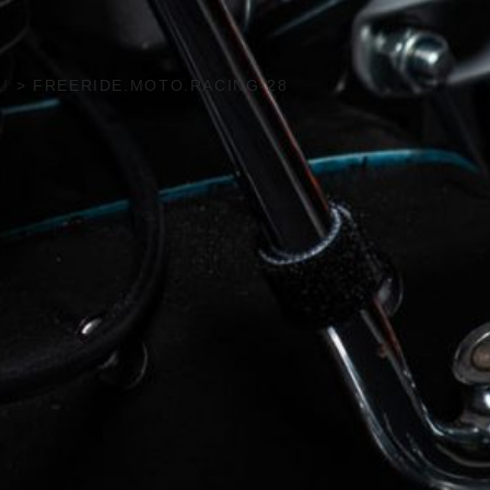
 !
>
FREERIDE.MOTO.RACING-28