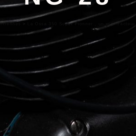
nciennes
>
La Ossa 350 Super Pionner , un vrai tracteur