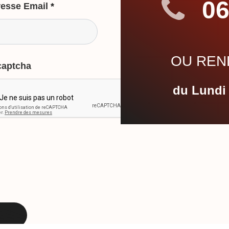
06
esse Email
*
OU REND
captcha
du Lundi