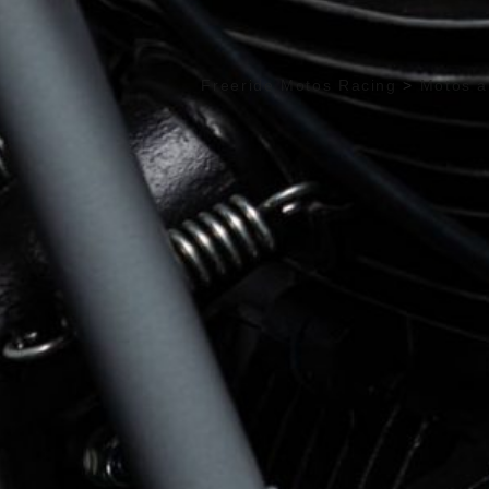
Freeride Motos Racing
>
Motos a