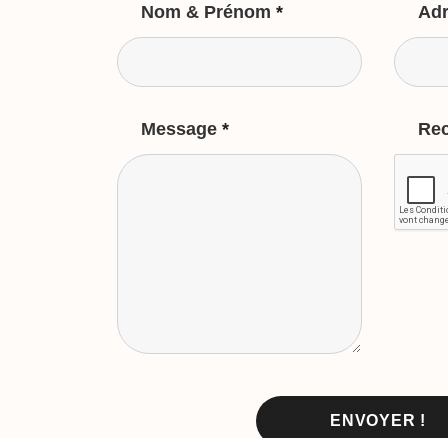
Nom & Prénom
*
Adr
Message
*
Re