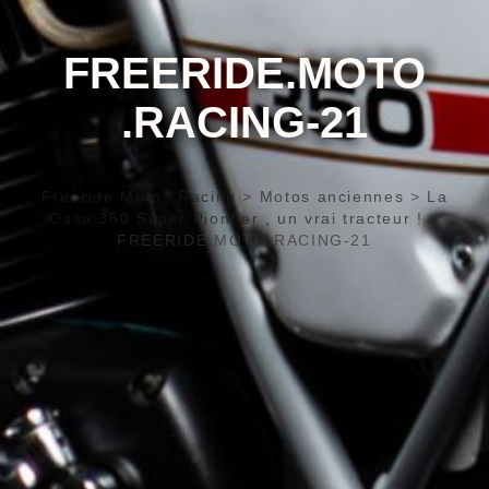
FREERIDE.MOTO
.RACING-21
Freeride Motos Racing
>
Motos anciennes
>
La
Ossa 350 Super Pionner , un vrai tracteur !
>
FREERIDE.MOTO.RACING-21