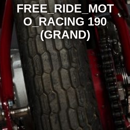
FREE_RIDE_MOT
O_RACING 190
(GRAND)
Freeride Motos Racing
>
Motos anciennes
>
INDIAN Scout Boardtrack
>
FREE_RIDE_MOTO_RACING 190 (Grand)