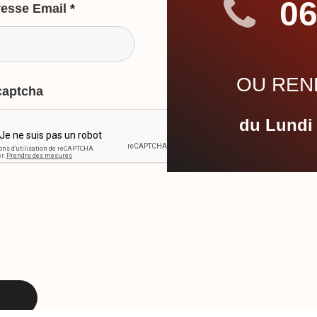
06
esse Email
*
OU REND
captcha
du Lundi