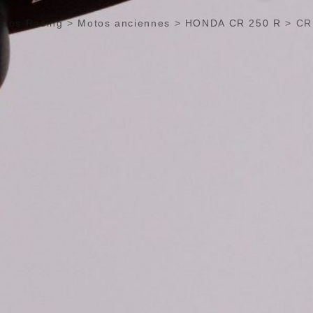
otos Racing
>
Motos anciennes
>
HONDA CR 250 R
>
CR