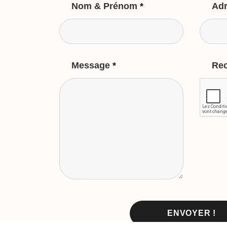
Nom & Prénom
*
Adr
Message
*
Re