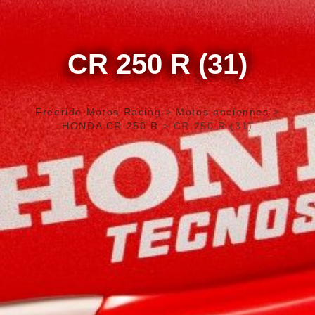
CR 250 R (31)
Freeride Motos Racing
>
Motos anciennes
>
HONDA CR 250 R
>
CR 250 R (31)