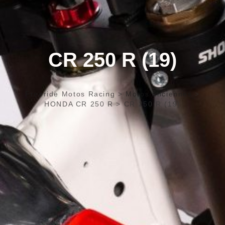
CR 250 R (19)
Freeride Motos Racing
>
Motos anciennes
>
HONDA CR 250 R
>
CR 250 R (19)