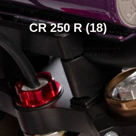
CR 250 R (18)
Freeride Motos Racing
>
Motos anciennes
>
HONDA CR 250 R
>
CR 250 R (18)