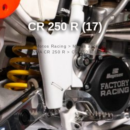
CR 250 R (17)
Freeride Motos Racing
>
Motos anciennes
>
HONDA CR 250 R
>
CR 250 R (17)