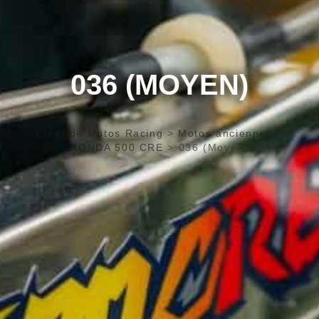
036 (MOYEN)
Freeride Motos Racing
>
Motos anciennes
>
HONDA 500 CRE
>
036 (Moyen)