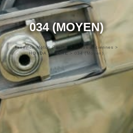
034 (MOYEN)
Freeride Motos Racing
>
Motos anciennes
>
HONDA 500 CRE
>
034 (Moyen)