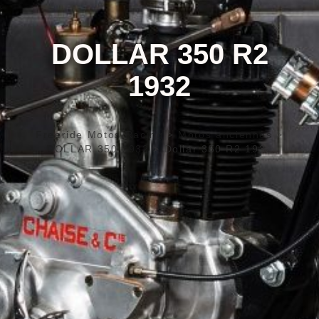
DOLLAR 350 R2
1932
Freeride Motos Racing
>
Motos anciennes
>
DOLLAR 350 1932
>
Dollar 350 R2 1932